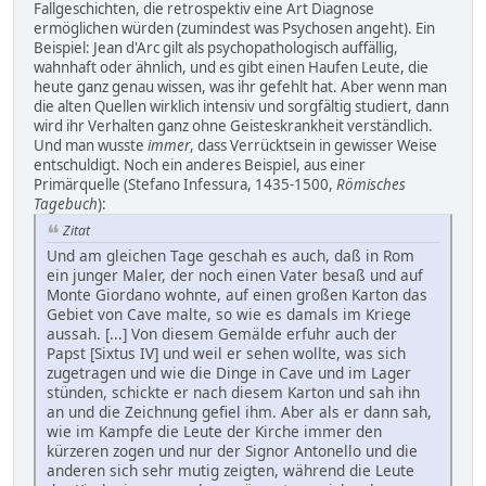
Fallgeschichten, die retrospektiv eine Art Diagnose
ermöglichen würden (zumindest was Psychosen angeht). Ein
Beispiel: Jean d'Arc gilt als psychopathologisch auffällig,
wahnhaft oder ähnlich, und es gibt einen Haufen Leute, die
heute ganz genau wissen, was ihr gefehlt hat. Aber wenn man
die alten Quellen wirklich intensiv und sorgfältig studiert, dann
wird ihr Verhalten ganz ohne Geisteskrankheit verständlich.
Und man wusste
immer
, dass Verrücktsein in gewisser Weise
entschuldigt. Noch ein anderes Beispiel, aus einer
Primärquelle (Stefano Infessura, 1435-1500,
Römisches
Tagebuch
):
Zitat
Und am gleichen Tage geschah es auch, daß in Rom
ein junger Maler, der noch einen Vater besaß und auf
Monte Giordano wohnte, auf einen großen Karton das
Gebiet von Cave malte, so wie es damals im Kriege
aussah. [...] Von diesem Gemälde erfuhr auch der
Papst [Sixtus IV] und weil er sehen wollte, was sich
zugetragen und wie die Dinge in Cave und im Lager
stünden, schickte er nach diesem Karton und sah ihn
an und die Zeichnung gefiel ihm. Aber als er dann sah,
wie im Kampfe die Leute der Kirche immer den
kürzeren zogen und nur der Signor Antonello und die
anderen sich sehr mutig zeigten, während die Leute