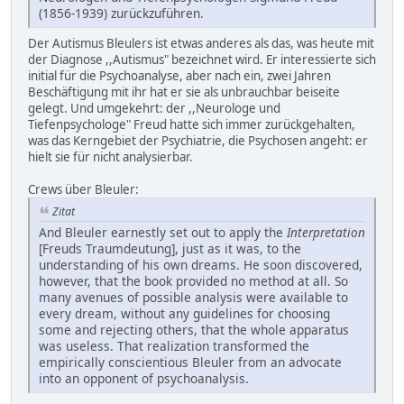
(1856-1939) zurückzuführen.
Der Autismus Bleulers ist etwas anderes als das, was heute mit
der Diagnose ,,Autismus" bezeichnet wird. Er interessierte sich
initial für die Psychoanalyse, aber nach ein, zwei Jahren
Beschäftigung mit ihr hat er sie als unbrauchbar beiseite
gelegt. Und umgekehrt: der ,,Neurologe und
Tiefenpsychologe" Freud hatte sich immer zurückgehalten,
was das Kerngebiet der Psychiatrie, die Psychosen angeht: er
hielt sie für nicht analysierbar.
Crews über Bleuler:
Zitat
And Bleuler earnestly set out to apply the
Interpretation
[Freuds Traumdeutung], just as it was, to the
understanding of his own dreams. He soon discovered,
however, that the book provided no method at all. So
many avenues of possible analysis were available to
every dream, without any guidelines for choosing
some and rejecting others, that the whole apparatus
was useless. That realization transformed the
empirically conscientious Bleuler from an advocate
into an opponent of psychoanalysis.