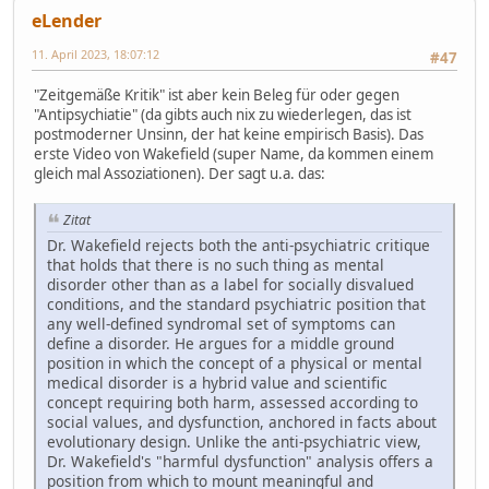
eLender
11. April 2023, 18:07:12
#47
"Zeitgemäße Kritik" ist aber kein Beleg für oder gegen
"Antipsychiatie" (da gibts auch nix zu wiederlegen, das ist
postmoderner Unsinn, der hat keine empirisch Basis). Das
erste Video von Wakefield (super Name, da kommen einem
gleich mal Assoziationen). Der sagt u.a. das:
Zitat
Dr. Wakefield rejects both the anti-psychiatric critique
that holds that there is no such thing as mental
disorder other than as a label for socially disvalued
conditions, and the standard psychiatric position that
any well-defined syndromal set of symptoms can
define a disorder. He argues for a middle ground
position in which the concept of a physical or mental
medical disorder is a hybrid value and scientific
concept requiring both harm, assessed according to
social values, and dysfunction, anchored in facts about
evolutionary design. Unlike the anti-psychiatric view,
Dr. Wakefield's "harmful dysfunction" analysis offers a
position from which to mount meaningful and