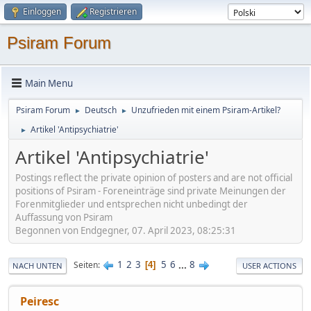
Einloggen
Registrieren
Psiram Forum
Main Menu
Psiram Forum
Deutsch
Unzufrieden mit einem Psiram-Artikel?
►
►
Artikel 'Antipsychiatrie'
►
Artikel 'Antipsychiatrie'
Postings reflect the private opinion of posters and are not official
positions of Psiram - Foreneinträge sind private Meinungen der
Forenmitglieder und entsprechen nicht unbedingt der
Auffassung von Psiram
Begonnen von Endgegner, 07. April 2023, 08:25:31
1
2
3
5
6
...
8
Seiten
4
NACH UNTEN
USER ACTIONS
Peiresc