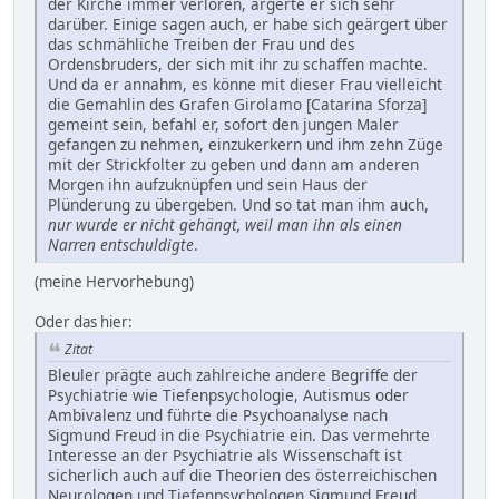
der Kirche immer verloren, ärgerte er sich sehr
darüber. Einige sagen auch, er habe sich geärgert über
das schmähliche Treiben der Frau und des
Ordensbruders, der sich mit ihr zu schaffen machte.
Und da er annahm, es könne mit dieser Frau vielleicht
die Gemahlin des Grafen Girolamo [Catarina Sforza]
gemeint sein, befahl er, sofort den jungen Maler
gefangen zu nehmen, einzukerkern und ihm zehn Züge
mit der Strickfolter zu geben und dann am anderen
Morgen ihn aufzuknüpfen und sein Haus der
Plünderung zu übergeben. Und so tat man ihm auch,
nur wurde er nicht gehängt, weil man ihn als einen
Narren entschuldigte
.
(meine Hervorhebung)
Oder das hier:
Zitat
Bleuler prägte auch zahlreiche andere Begriffe der
Psychiatrie wie Tiefenpsychologie, Autismus oder
Ambivalenz und führte die Psychoanalyse nach
Sigmund Freud in die Psychiatrie ein. Das vermehrte
Interesse an der Psychiatrie als Wissenschaft ist
sicherlich auch auf die Theorien des österreichischen
Neurologen und Tiefenpsychologen Sigmund Freud