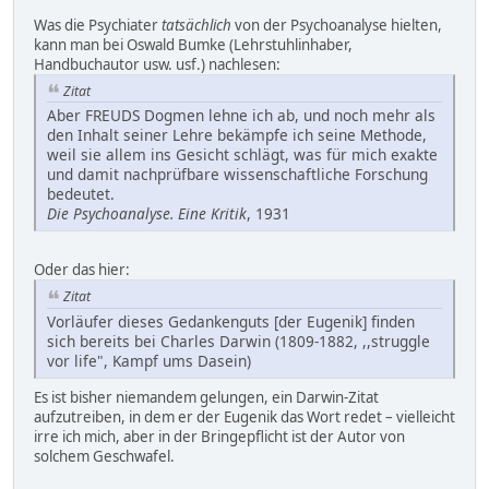
Was die Psychiater
tatsächlich
von der Psychoanalyse hielten,
kann man bei Oswald Bumke (Lehrstuhlinhaber,
Handbuchautor usw. usf.) nachlesen:
Zitat
Aber FREUDS Dogmen lehne ich ab, und noch mehr als
den Inhalt seiner Lehre bekämpfe ich seine Methode,
weil sie allem ins Gesicht schlägt, was für mich exakte
und damit nachprüfbare wissenschaftliche Forschung
bedeutet.
Die Psychoanalyse. Eine Kritik
, 1931
Oder das hier:
Zitat
Vorläufer dieses Gedankenguts [der Eugenik] finden
sich bereits bei Charles Darwin (1809-1882, ,,struggle
vor life", Kampf ums Dasein)
Es ist bisher niemandem gelungen, ein Darwin-Zitat
aufzutreiben, in dem er der Eugenik das Wort redet – vielleicht
irre ich mich, aber in der Bringepflicht ist der Autor von
solchem Geschwafel.