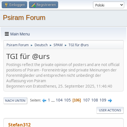
Einloggen
Registrieren
Psiram Forum
Main Menu
Psiram Forum
Deutsch
SPAM
TGI für @urs
►
►
►
TGI für @urs
Postings reflect the private opinion of posters and are not official
positions of Psiram - Foreneinträge sind private Meinungen der
Forenmitglieder und entsprechen nicht unbedingt der
Auffassung von Psiram
Begonnen von Eratosthenes, 25. September 2025, 11:46:40
1
...
104
105
107
108
109
Seiten
106
NACH UNTEN
USER ACTIONS
Stefan312