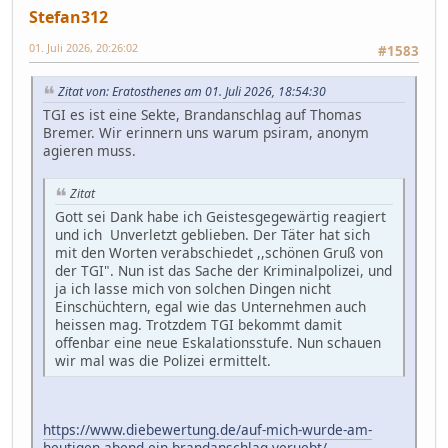
Stefan312
01. Juli 2026, 20:26:02
#1583
Zitat von: Eratosthenes am 01. Juli 2026, 18:54:30
TGI es ist eine Sekte, Brandanschlag auf Thomas
Bremer. Wir erinnern uns warum psiram, anonym
agieren muss.
Zitat
Gott sei Dank habe ich Geistesgegewärtig reagiert
und ich Unverletzt geblieben. Der Täter hat sich
mit den Worten verabschiedet ,,schönen Gruß von
der TGI". Nun ist das Sache der Kriminalpolizei, und
ja ich lasse mich von solchen Dingen nicht
Einschüchtern, egal wie das Unternehmen auch
heissen mag. Trotzdem TGI bekommt damit
offenbar eine neue Eskalationsstufe. Nun schauen
wir mal was die Polizei ermittelt.
https://www.diebewertung.de/auf-mich-wurde-am-
heutigen-abend-ein-brandanschlag-veruebt/