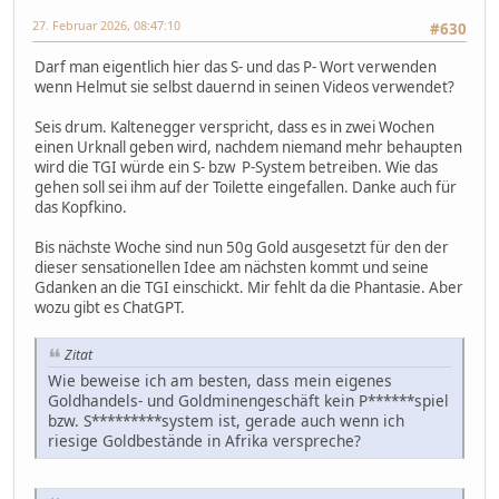
27. Februar 2026, 08:47:10
#630
Darf man eigentlich hier das S- und das P- Wort verwenden
wenn Helmut sie selbst dauernd in seinen Videos verwendet?
Seis drum. Kaltenegger verspricht, dass es in zwei Wochen
einen Urknall geben wird, nachdem niemand mehr behaupten
wird die TGI würde ein S- bzw P-System betreiben. Wie das
gehen soll sei ihm auf der Toilette eingefallen. Danke auch für
das Kopfkino.
Bis nächste Woche sind nun 50g Gold ausgesetzt für den der
dieser sensationellen Idee am nächsten kommt und seine
Gdanken an die TGI einschickt. Mir fehlt da die Phantasie. Aber
wozu gibt es ChatGPT.
Zitat
Wie beweise ich am besten, dass mein eigenes
Goldhandels- und Goldminengeschäft kein P******spiel
bzw. S*********system ist, gerade auch wenn ich
riesige Goldbestände in Afrika verspreche?