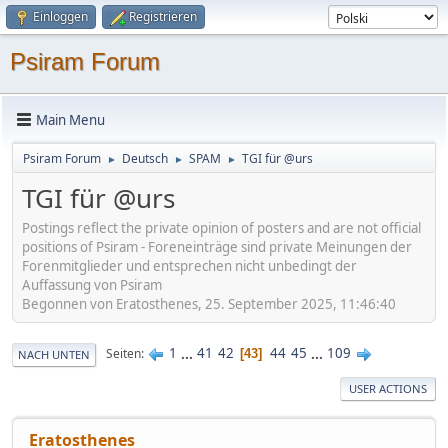
Einloggen
Registrieren
Psiram Forum
Main Menu
Psiram Forum
Deutsch
SPAM
TGI für @urs
►
►
►
TGI für @urs
Postings reflect the private opinion of posters and are not official
positions of Psiram - Foreneinträge sind private Meinungen der
Forenmitglieder und entsprechen nicht unbedingt der
Auffassung von Psiram
Begonnen von Eratosthenes, 25. September 2025, 11:46:40
1
...
41
42
44
45
...
109
Seiten
43
NACH UNTEN
USER ACTIONS
Eratosthenes