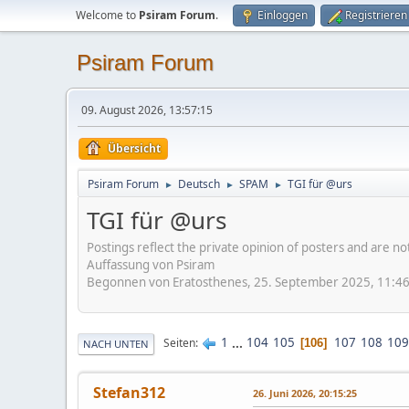
Welcome to
Psiram Forum
.
Einloggen
Registrieren
Psiram Forum
09. August 2026, 13:57:15
Übersicht
Psiram Forum
Deutsch
SPAM
TGI für @urs
►
►
►
TGI für @urs
Postings reflect the private opinion of posters and are n
Auffassung von Psiram
Begonnen von Eratosthenes, 25. September 2025, 11:4
1
...
104
105
107
108
109
Seiten
106
NACH UNTEN
Stefan312
26. Juni 2026, 20:15:25