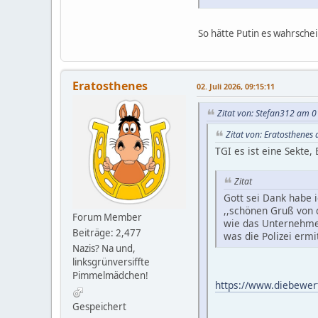
So hätte Putin es wahrsche
Eratosthenes
02. Juli 2026, 09:15:11
Zitat von: Stefan312 am 01
Zitat von: Eratosthenes 
TGI es ist eine Sekt
Zitat
Gott sei Dank habe 
,,schönen Gruß von d
Forum Member
wie das Unternehme
Beiträge: 2,477
was die Polizei ermit
Nazis? Na und,
linksgrünversiffte
Pimmelmädchen!
https://www.diebewer
Gespeichert