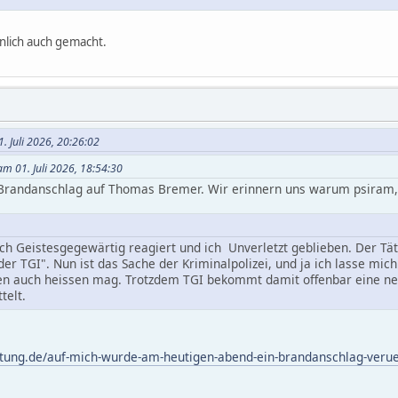
inlich auch gemacht.
. Juli 2026, 20:26:02
am 01. Juli 2026, 18:54:30
e, Brandanschlag auf Thomas Bremer. Wir erinnern uns warum psiram
ich Geistesgegewärtig reagiert und ich Unverletzt geblieben. Der Tä
er TGI". Nun ist das Sache der Kriminalpolizei, und ja ich lasse mic
n auch heissen mag. Trotzdem TGI bekommt damit offenbar eine neu
telt.
tung.de/auf-mich-wurde-am-heutigen-abend-ein-brandanschlag-verue