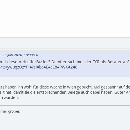
 30. Juni 2026, 10:00:14
mit diesem HustlerBiz los? Dient er sich hier der TGI als Berater an?
horts/ywuqzOzYP-4?si=bc4E4cE84PWXA248
ers haben ihn wohl für diese Woche in Wien gebucht. Mal gespannr auf de
t hat, damit sie die entsprechenden Belege auch dabei haben. Guter 
en wurden.
mmer größer.