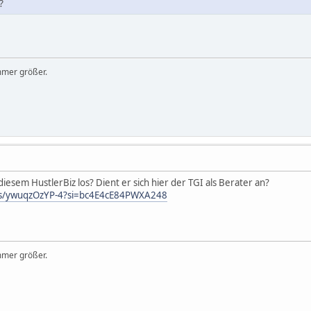
?
mmer größer.
diesem HustlerBiz los? Dient er sich hier der TGI als Berater an?
rts/ywuqzOzYP-4?si=bc4E4cE84PWXA248
mmer größer.