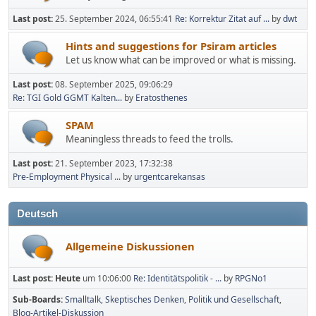
Last post:
25. September 2024, 06:55:41
Re: Korrektur Zitat auf ...
by
dwt
Hints and suggestions for Psiram articles
Let us know what can be improved or what is missing.
Last post:
08. September 2025, 09:06:29
Re: TGI Gold GGMT Kalten...
by
Eratosthenes
SPAM
Meaningless threads to feed the trolls.
Last post:
21. September 2023, 17:32:38
Pre-Employment Physical ...
by
urgentcarekansas
Deutsch
Allgemeine Diskussionen
Last post:
Heute
um 10:06:00
Re: Identitätspolitik - ...
by
RPGNo1
Sub-Boards
Smalltalk
Skeptisches Denken
Politik und Gesellschaft
Blog-Artikel-Diskussion