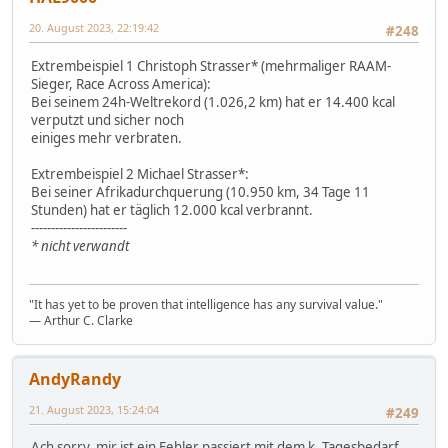
20. August 2023, 22:19:42
#248
Extrembeispiel 1 Christoph Strasser* (mehrmaliger RAAM-
Sieger, Race Across America):
Bei seinem 24h-Weltrekord (1.026,2 km) hat er 14.400 kcal
verputzt und sicher noch
einiges mehr verbraten.
Extrembeispiel 2 Michael Strasser*:
Bei seiner Afrikadurchquerung (10.950 km, 34 Tage 11
Stunden) hat er täglich 12.000 kcal verbrannt.
------------------------
* nicht verwandt
"It has yet to be proven that intelligence has any survival value."
― Arthur C. Clarke
AndyRandy
21. August 2023, 15:24:04
#249
Ach sorry, mir ist ein Fehler passiert mit dem k. Tagesbedarf