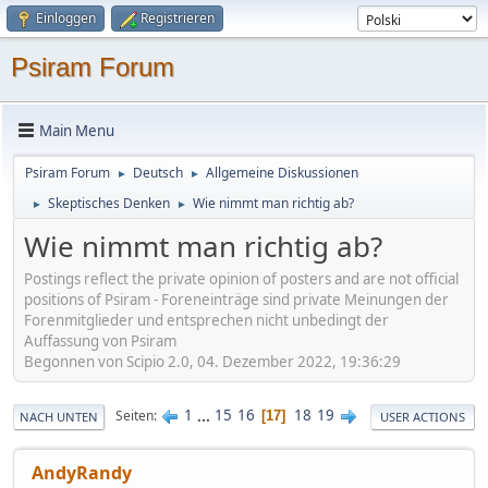
Einloggen
Registrieren
Psiram Forum
Main Menu
Psiram Forum
Deutsch
Allgemeine Diskussionen
►
►
Skeptisches Denken
Wie nimmt man richtig ab?
►
►
Wie nimmt man richtig ab?
Postings reflect the private opinion of posters and are not official
positions of Psiram - Foreneinträge sind private Meinungen der
Forenmitglieder und entsprechen nicht unbedingt der
Auffassung von Psiram
Begonnen von Scipio 2.0, 04. Dezember 2022, 19:36:29
1
...
15
16
18
19
Seiten
17
NACH UNTEN
USER ACTIONS
AndyRandy