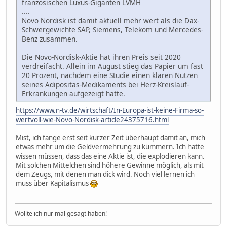
französischen Luxus-Giganten LVMH
....
Novo Nordisk ist damit aktuell mehr wert als die Dax-
Schwergewichte SAP, Siemens, Telekom und Mercedes-
Benz zusammen.
Die Novo-Nordisk-Aktie hat ihren Preis seit 2020
verdreifacht. Allein im August stieg das Papier um fast
20 Prozent, nachdem eine Studie einen klaren Nutzen
seines Adipositas-Medikaments bei Herz-Kreislauf-
Erkrankungen aufgezeigt hatte.
https://www.n-tv.de/wirtschaft/In-Europa-ist-keine-Firma-so-
wertvoll-wie-Novo-Nordisk-article24375716.html
Mist, ich fange erst seit kurzer Zeit überhaupt damit an, mich
etwas mehr um die Geldvermehrung zu kümmern. Ich hätte
wissen müssen, dass das eine Aktie ist, die explodieren kann.
Mit solchen Mittelchen sind höhere Gewinne möglich, als mit
dem Zeugs, mit denen man dick wird. Noch viel lernen ich
muss über Kapitalismus
Wollte ich nur mal gesagt haben!