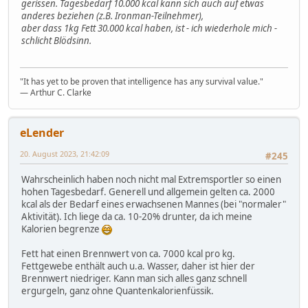
gerissen. Tagesbedarf 10.000 kcal kann sich auch auf etwas
anderes beziehen (z.B. Ironman-Teilnehmer),
aber dass 1kg Fett 30.000 kcal haben, ist - ich wiederhole mich -
schlicht Blödsinn.
"It has yet to be proven that intelligence has any survival value."
― Arthur C. Clarke
eLender
20. August 2023, 21:42:09
#245
Wahrscheinlich haben noch nicht mal Extremsportler so einen
hohen Tagesbedarf. Generell und allgemein gelten ca. 2000
kcal als der Bedarf eines erwachsenen Mannes (bei "normaler"
Aktivität). Ich liege da ca. 10-20% drunter, da ich meine
Kalorien begrenze
Fett hat einen Brennwert von ca. 7000 kcal pro kg.
Fettgewebe enthält auch u.a. Wasser, daher ist hier der
Brennwert niedriger. Kann man sich alles ganz schnell
ergurgeln, ganz ohne Quantenkalorienfüssik.