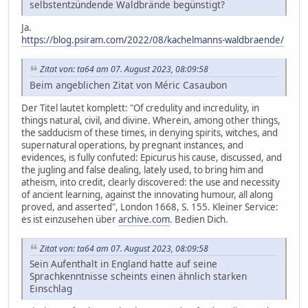
selbstentzündende Waldbrände begünstigt?
Ja.
https://blog.psiram.com/2022/08/kachelmanns-waldbraende/
Zitat von: ta64 am 07. August 2023, 08:09:58
Beim angeblichen Zitat von Méric Casaubon
Der Titel lautet komplett: "Of credulity and incredulity, in
things natural, civil, and divine. Wherein, among other things,
the sadducism of these times, in denying spirits, witches, and
supernatural operations, by pregnant instances, and
evidences, is fully confuted: Epicurus his cause, discussed, and
the jugling and false dealing, lately used, to bring him and
atheism, into credit, clearly discovered: the use and necessity
of ancient learning, against the innovating humour, all along
proved, and asserted", London 1668, S. 155. Kleiner Service:
es ist einzusehen über
archive.com
. Bedien Dich.
Zitat von: ta64 am 07. August 2023, 08:09:58
Sein Aufenthalt in England hatte auf seine
Sprachkenntnisse scheints einen ähnlich starken
Einschlag