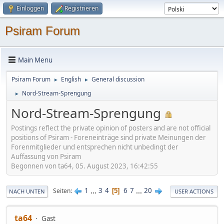
Einloggen
Registrieren
Psiram Forum
Main Menu
Psiram Forum
English
General discussion
►
►
Nord-Stream-Sprengung
►
Nord-Stream-Sprengung
Postings reflect the private opinion of posters and are not official
positions of Psiram - Foreneinträge sind private Meinungen der
Forenmitglieder und entsprechen nicht unbedingt der
Auffassung von Psiram
Begonnen von ta64, 05. August 2023, 16:42:55
1
...
3
4
6
7
...
20
Seiten
5
NACH UNTEN
USER ACTIONS
ta64
Gast