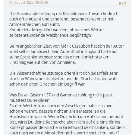
07. August 2023, 08:09:58
#71
Die Auseinandersetzung mit Kachelmanns Thesen finde ich
auch oft amüsant und erhellend, besonders wenn er mit
Ammenmärchen aufräumt.
Konnte letztlich geklärt werden, ob warmes Wetter
selbstentzündende Waldbrände begünstigt?
Beim angeblichen Zitat von Méric Casaubon hat sich der Autor
wohl selbst lunatisiert. Sein Aufenthalt in England hatte auf
seine Sprachkenntnisse scheints einen ähnlich starken
Einschlag wie auf den von Annalena.
Die Wissenschaft heutzutage orientiert sich jedenfalls sehr
stark an Wahrscheinlichkeiten und der Stochastik, die wohl
schon den alten Griechen ein Begriff war.
Was Du an Cäsium 137 und Gammastrahlung nicht passt,
müsstest Du erklären.
Zu den Werten kurz nach den Anschlägen habe ich zuvor
schon erwähnt, dass sie nicht an allen Messtellen die
Höchstwerte waren. Wenn Du ehrlich um Aufklärung bemüht
bist, wirst Du deine Recherche aber nicht auf die eine dir ins
Konzept passende Kirsche in Greifswald beschränken, sondern
auch noch weitere Messtellenhöchstwerte sortieren, oder?