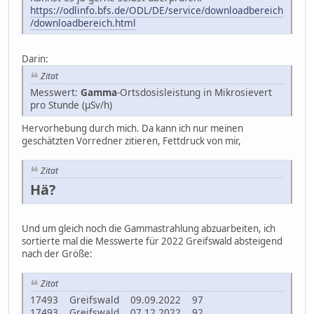
https://odlinfo.bfs.de/ODL/DE/service/downloadbereich
/downloadbereich.html
Darin:
Zitat
Messwert:
Gamma
-Ortsdosisleistung in Mikrosievert
pro Stunde (μSv/h)
Hervorhebung durch mich. Da kann ich nur meinen
geschätzten Vorredner zitieren, Fettdruck von mir,
Zitat
Hä?
Und um gleich noch die Gammastrahlung abzuarbeiten, ich
sortierte mal die Messwerte für 2022 Greifswald absteigend
nach der Größe:
Zitat
17493 Greifswald 09.09.2022 97
17493 Greifswald 07.12.2022 92