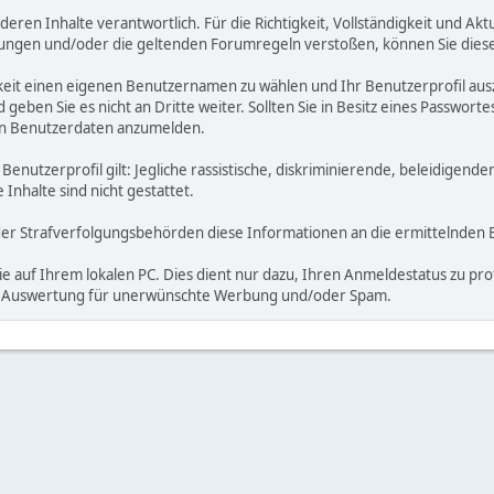
deren Inhalte verantwortlich. Für die Richtigkeit, Vollständigkeit und Ak
gungen und/oder die geltenden Forumregeln verstoßen, können Sie dies
keit einen eigenen Benutzernamen zu wählen und Ihr Benutzerprofil ausz
 geben Sie es nicht an Dritte weiter. Sollten Sie in Besitz eines Passwor
mden Benutzerdaten anzumelden.
utzerprofil gilt: Jegliche rassistische, diskriminierende, beleidigende
nhalte sind nicht gestattet.
der Strafverfolgungsbehörden diese Informationen an die ermittelnden 
 auf Ihrem lokalen PC. Dies dient nur dazu, Ihren Anmeldestatus zu prot
ine Auswertung für unerwünschte Werbung und/oder Spam.