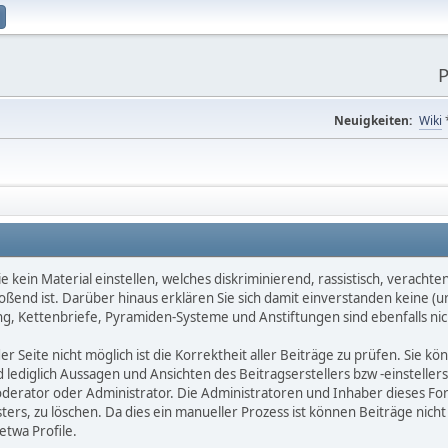
P
Neuigkeiten:
Wiki
 kein Material einstellen, welches diskriminierend, rassistisch, verachten
ßend ist. Darüber hinaus erklären Sie sich damit einverstanden keine (u
, Kettenbriefe, Pyramiden-Systeme und Anstiftungen sind ebenfalls nich
r Seite nicht möglich ist die Korrektheit aller Beiträge zu prüfen. Sie k
ediglich Aussagen und Ansichten des Beitragserstellers bzw -einstellers
oderator oder Administrator. Die Administratoren und Inhaber dieses Foru
ers, zu löschen. Da dies ein manueller Prozess ist können Beiträge nicht
etwa Profile.